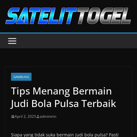
Skip
to
content
GAMBLING
Tips Menang Bermain
Judi Bola Pulsa Terbaik
April 2, 2025
admintrin
Siapa yang tidak suka bermain judi bola pulsa? Pasti