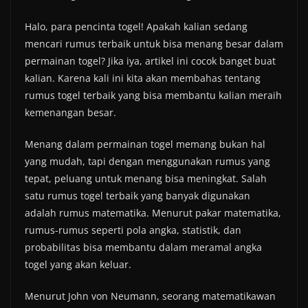
Halo, para pencinta togel! Apakah kalian sedang
mencari rumus terbaik untuk bisa menang besar dalam
permainan togel? Jika iya, artikel ini cocok banget buat
kalian. Karena kali ini kita akan membahas tentang
rumus togel terbaik yang bisa membantu kalian meraih
kemenangan besar.
Menang dalam permainan togel memang bukan hal
yang mudah, tapi dengan menggunakan rumus yang
tepat, peluang untuk menang bisa meningkat. Salah
satu rumus togel terbaik yang banyak digunakan
adalah rumus matematika. Menurut pakar matematika,
rumus-rumus seperti pola angka, statistik, dan
probabilitas bisa membantu dalam meramal angka
togel yang akan keluar.
Menurut John von Neumann, seorang matematikawan