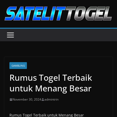
Skip
to
content
GAMBLING
Rumus Togel Terbaik
untuk Menang Besar
November 30, 2024
admintrin
Rumus Togel Terbaik untuk Menang Besar