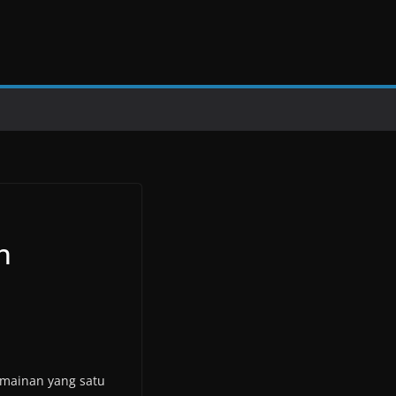
h
rmainan yang satu