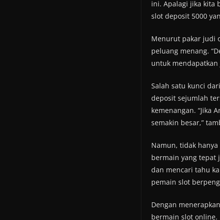
ini. Apalagi jika k
slot deposit 5000 
Menurut pakar judi 
peluang menang. “De
untuk mendapatkan ja
Salah satu kunci da
deposit sejumlah te
kemenangan. “Jika 
semakin besar,” tamb
Namun, tidak hanya 
bermain yang tepat 
dan mencari tahu ka
pemain slot berpen
Dengan menerapkan 
bermain slot online.