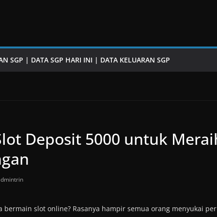
 SGP | DATA SGP HARI INI | DATA KELUARAN SGP
Slot Deposit 5000 untuk Merai
gan
dmintrin
ka bermain slot online? Rasanya hampir semua orang menyukai pe