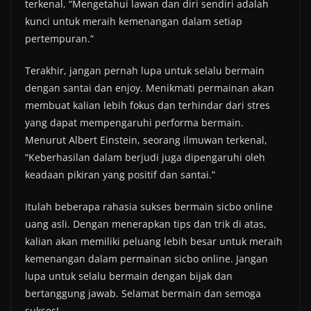
terkenal, “Mengetahui lawan dan diri sendiri adalah
kunci untuk meraih kemenangan dalam setiap
pertempuran.”
Terakhir, jangan pernah lupa untuk selalu bermain
dengan santai dan enjoy. Menikmati permainan akan
membuat kalian lebih fokus dan terhindar dari stres
yang dapat mempengaruhi performa bermain.
Menurut Albert Einstein, seorang ilmuwan terkenal,
“Keberhasilan dalam berjudi juga dipengaruhi oleh
keadaan pikiran yang positif dan santai.”
Itulah beberapa rahasia sukses bermain sicbo online
uang asli. Dengan menerapkan tips dan trik di atas,
kalian akan memiliki peluang lebih besar untuk meraih
kemenangan dalam permainan sicbo online. Jangan
lupa untuk selalu bermain dengan bijak dan
bertanggung jawab. Selamat bermain dan semoga
sukses!