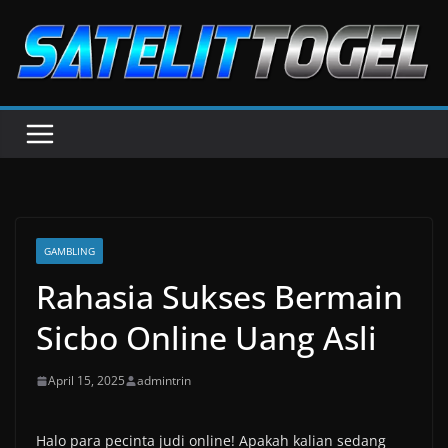
Skip
to
content
GAMBLING
Rahasia Sukses Bermain
Sicbo Online Uang Asli
April 15, 2025
admintrin
Halo para pecinta judi online! Apakah kalian sedang