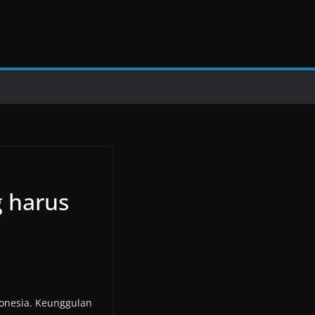
 harus
donesia. Keunggulan