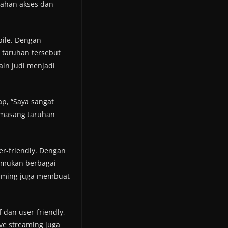
dahan akses dan
ile. Dengan
 taruhan tersebut
in judi menjadi
p, “Saya sangat
emasang taruhan
er-friendly. Dengan
nemukan berbagai
treaming juga membuat
 dan user-friendly,
ive streaming juga