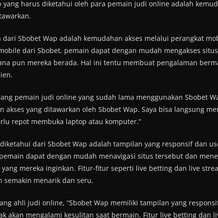
p yang harus diketahui oleh para pemain judi online adalah kemu
tawarkan.
 dari Sbobet Wap adalah kemudahan akses melalui perangkat mob
obile dari Sbobet, pemain dapat dengan mudah mengakses situs
ana pun mereka berada. Hal ini tentu membuat pengalaman berma
sien.
rang pemain judi online yang sudah lama menggunakan Sbobet Wa
 akses yang ditawarkan oleh Sbobet Wap. Saya bisa langsung m
perlu repot membuka laptop atau komputer.”
t diketahui dari Sbobet Wap adalah tampilan yang responsif dan us
f, pemain dapat dengan mudah menavigasi situs tersebut dan me
 yang mereka inginkan. Fitur-fitur seperti live betting dan live s
 semakin menarik dan seru.
ng ahli judi online, “Sbobet Wap memiliki tampilan yang responsif
k akan mengalami kesulitan saat bermain. Fitur live betting dan l