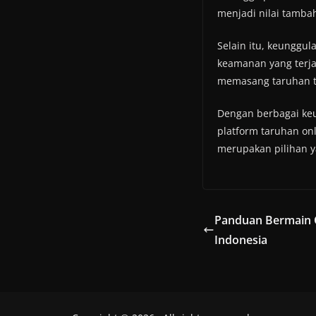
menjadi nilai tamba
Selain itu, keunggu
keamanan yang terj
memasang taruhan ta
Dengan berbagai keu
platform taruhan onl
merupakan pilihan 
Panduan Bermain Ci
Indonesia