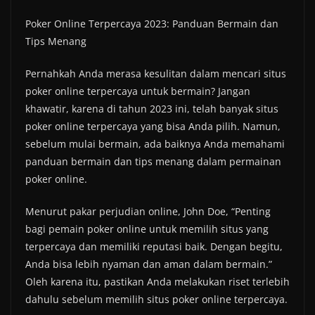
Poker Online Terpercaya 2023: Panduan Bermain dan
Tips Menang
Pernahkah Anda merasa kesulitan dalam mencari situs
poker online terpercaya untuk bermain? Jangan
khawatir, karena di tahun 2023 ini, telah banyak situs
poker online terpercaya yang bisa Anda pilih. Namun,
sebelum mulai bermain, ada baiknya Anda memahami
panduan bermain dan tips menang dalam permainan
poker online.
Menurut pakar perjudian online, John Doe, “Penting
bagi pemain poker online untuk memilih situs yang
terpercaya dan memiliki reputasi baik. Dengan begitu,
Anda bisa lebih nyaman dan aman dalam bermain.”
Oleh karena itu, pastikan Anda melakukan riset terlebih
dahulu sebelum memilih situs poker online terpercaya.