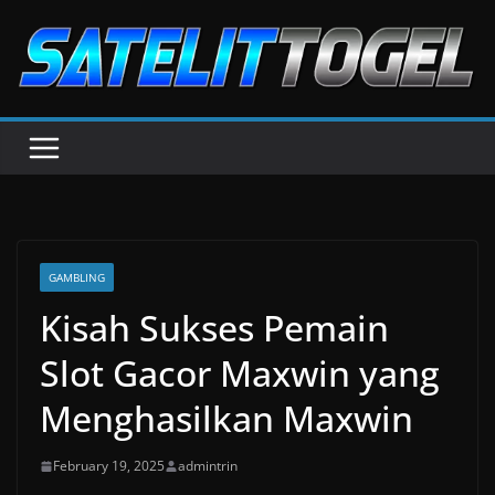
Skip
to
content
GAMBLING
Kisah Sukses Pemain
Slot Gacor Maxwin yang
Menghasilkan Maxwin
February 19, 2025
admintrin