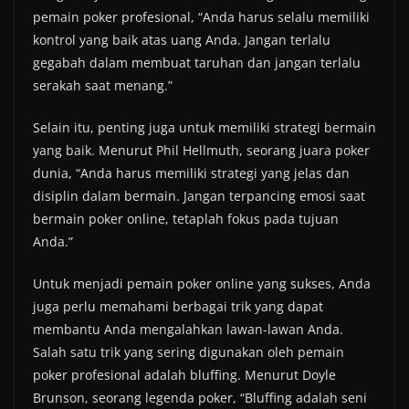
pemain poker profesional, “Anda harus selalu memiliki
kontrol yang baik atas uang Anda. Jangan terlalu
gegabah dalam membuat taruhan dan jangan terlalu
serakah saat menang.”
Selain itu, penting juga untuk memiliki strategi bermain
yang baik. Menurut Phil Hellmuth, seorang juara poker
dunia, “Anda harus memiliki strategi yang jelas dan
disiplin dalam bermain. Jangan terpancing emosi saat
bermain poker online, tetaplah fokus pada tujuan
Anda.”
Untuk menjadi pemain poker online yang sukses, Anda
juga perlu memahami berbagai trik yang dapat
membantu Anda mengalahkan lawan-lawan Anda.
Salah satu trik yang sering digunakan oleh pemain
poker profesional adalah bluffing. Menurut Doyle
Brunson, seorang legenda poker, “Bluffing adalah seni