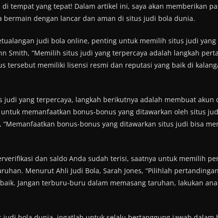
a di tempat yang tepat! Dalam artikel ini, saya akan memberikan 
a bermain dengan lancar dan aman di situs judi bola dunia.
ualangan judi bola online, penting untuk memilih situs judi yang
ohn Smith, “Memilih situs judi yang terpercaya adalah langkah per
tus tersebut memiliki lisensi resmi dan reputasi yang baik di kalan
us judi yang terpercaya, langkah berikutnya adalah membuat akun
a untuk memanfaatkan bonus-bonus yang ditawarkan oleh situs jud
, “Memanfaatkan bonus-bonus yang ditawarkan situs judi bisa me
rverifikasi dan saldo Anda sudah terisi, saatnya untuk memilih p
ruhan. Menurut Ahli Judi Bola, Sarah Jones, “Pilihlah pertandinga
aik. Jangan terburu-buru dalam memasang taruhan, lakukan anali
s judi bola dunia, ingatlah untuk selalu bertanggung jawab dalam