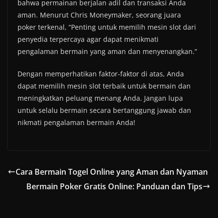
bahwa permainan berjalan adil dan transaksi Anda
aman. Menurut Chris Moneymaker, seorang juara
poker terkenal, “Penting untuk memilih mesin slot dari
penyedia terpercaya agar dapat menikmati
pengalaman bermain yang aman dan menyenangkan.”
Dengan memperhatikan faktor-faktor di atas, Anda
dapat memilih mesin slot terbaik untuk bermain dan
meningkatkan peluang menang Anda. Jangan lupa
untuk selalu bermain secara bertanggung jawab dan
nikmati pengalaman bermain Anda!
Cara Bermain Togel Online yang Aman dan Nyaman
Bermain Poker Gratis Online: Panduan dan Tips