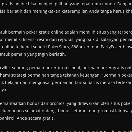
 gratis online bisa menjadi pilihan yang tepat untuk Anda. Denga
 bisa berlatih dan meningkatkan keterampilan Anda tanpa harus kh
uk bermain poker gratis online adalah memilih situs yang terper
but memiliki lisensi resmi dan reputasi yang baik di kalangan pema
 online terkenal seperti PokerStars, 888poker, dan PartyPoker bi
untuk pemain yang ingin berlatih.
ville, seorang pemain poker profesional, bermain poker gratis o
mi strategi permainan tanpa tekanan keuangan. “Bermain poker 
uk belajar dan menguasai permainan tanpa harus merasa terteka
nya.
emanfaatkan bonus dan promosi yang ditawarkan oleh situs poker 
rkan bonus selamat datang, bonus setoran, dan promosi lainnya
ankroll Anda secara gratis.
eanu, seorang legenda poker dunia, bermain poker gratis online 