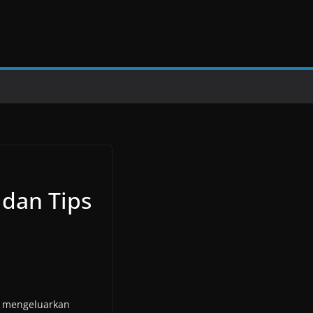
 dan Tips
s mengeluarkan