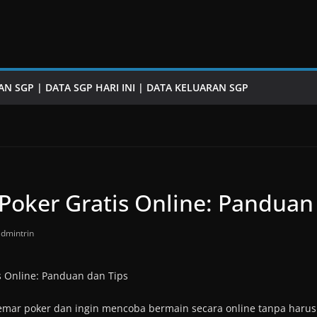
 SGP | DATA SGP HARI INI | DATA KELUARAN SGP
Poker Gratis Online: Panduan
dmintrin
s Online: Panduan dan Tips
mar poker dan ingin mencoba bermain secara online tanpa haru