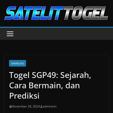
Skip
to
content
GAMBLING
Togel SGP49: Sejarah,
Cara Bermain, dan
Prediksi
November 28, 2024
admintrin