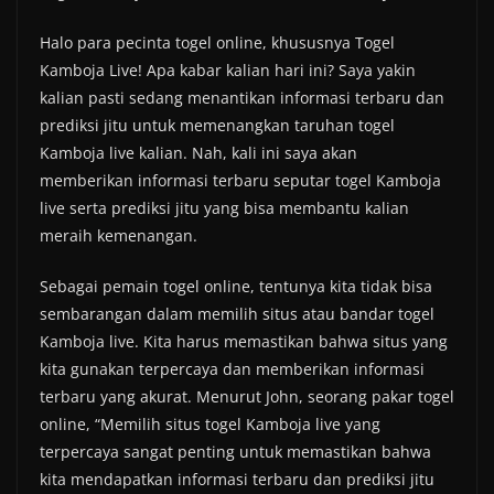
Halo para pecinta togel online, khususnya Togel
Kamboja Live! Apa kabar kalian hari ini? Saya yakin
kalian pasti sedang menantikan informasi terbaru dan
prediksi jitu untuk memenangkan taruhan togel
Kamboja live kalian. Nah, kali ini saya akan
memberikan informasi terbaru seputar togel Kamboja
live serta prediksi jitu yang bisa membantu kalian
meraih kemenangan.
Sebagai pemain togel online, tentunya kita tidak bisa
sembarangan dalam memilih situs atau bandar togel
Kamboja live. Kita harus memastikan bahwa situs yang
kita gunakan terpercaya dan memberikan informasi
terbaru yang akurat. Menurut John, seorang pakar togel
online, “Memilih situs togel Kamboja live yang
terpercaya sangat penting untuk memastikan bahwa
kita mendapatkan informasi terbaru dan prediksi jitu