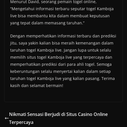
Menurut David, seorang pemain togel online,
“Mengetahui informasi terbaru seputar togel Kamboja
live bisa membantu kita dalam membuat keputusan
yang tepat dalam memasang taruhan.”
Dengan memperhatikan informasi terbaru dan prediksi
jitu, saya yakin kalian bisa meraih kemenangan dalam
taruhan togel Kamboja live. Jangan lupa untuk selalu
memilih situs togel Kamboja live yang terpercaya dan
memperhatikan prediksi dari para ahli togel. Semoga
keberuntungan selalu menyertai kalian dalam setiap
taruhan togel Kamboja live yang kalian pasang. Terima
kasih dan selamat bermain!
Nikmati Sensasi Berjudi di Situs Casino Online
Terpercaya