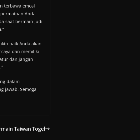
an terbawa emosi
i permainan Anda.
a saat bermain judi
.”
makin baik Anda akan
rcaya dan memiliki
ratur dan jangan
.”
ang dalam
ung jawab. Semoga
main Taiwan Togel