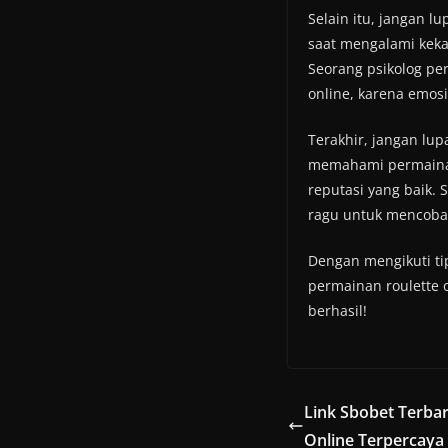
Selain itu, jangan l
saat mengalami keka
Seorang psikolog pe
online, karena emos
Terakhir, jangan lup
memahami permainan 
reputasi yang baik. 
ragu untuk mencoba 
Dengan mengikuti ti
permainan roulette 
berhasil!
Link Sbobet Terbar
Online Terpercaya