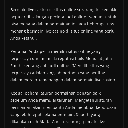
Bermain live casino di situs online sekarang ini semakin
populer di kalangan pecinta judi online. Namun, untuk
bisa menang dalam permainan ini, ada beberapa tips
menang bermain live casino di situs online yang perlu
Anda ketahui.
Pertama, Anda perlu memilih situs online yang
terpercaya dan memiliki reputasi baik. Menurut John
Smith, seorang ahli judi online, “Memilih situs yang
terpercaya adalah langkah pertama yang penting
dalam meraih kemenangan dalam bermain live casino.”
Kedua, pahami aturan permainan dengan baik
sebelum Anda memulai taruhan. Mengetahui aturan
permainan akan membantu Anda membuat keputusan
yang lebih tepat selama bermain. Seperti yang
dikatakan oleh Maria Garcia, seorang pemain live