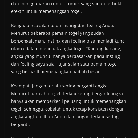
dan menggunakan rumus-rumus yang sudah terbukti
efektif untuk memenangkan togel.
Ketiga, percayalah pada insting dan feeling Anda.
Menurut beberapa pemain togel yang sudah
berpengalaman, insting dan feeling bisa menjadi kunci
utama dalam menebak angka togel. “Kadang-kadang,
angka yang muncul hanya berdasarkan pada insting
dan feeling saya saja,” ujar salah satu pemain togel
yang berhasil memenangkan hadiah besar.
Keempat, jangan terlalu sering berganti angka.
Menurut para ahli togel, terlalu sering berganti angka
hanya akan memperkecil peluang untuk memenangkan
togel. Sehingga, cobalah untuk tetap konsisten dengan
angka-angka pilihan Anda dan jangan terlalu sering
berganti.