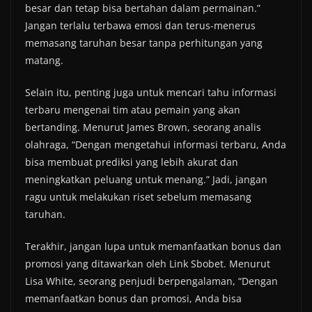
besar dan tetap bisa bertahan dalam permainan.”
Jangan terlalu terbawa emosi dan terus-menerus
memasang taruhan besar tanpa perhitungan yang
matang.
Selain itu, penting juga untuk mencari tahu informasi
terbaru mengenai tim atau pemain yang akan
bertanding. Menurut James Brown, seorang analis
olahraga, “Dengan mengetahui informasi terbaru, Anda
bisa membuat prediksi yang lebih akurat dan
meningkatkan peluang untuk menang.” Jadi, jangan
ragu untuk melakukan riset sebelum memasang
taruhan.
Terakhir, jangan lupa untuk memanfaatkan bonus dan
promosi yang ditawarkan oleh Link Sbobet. Menurut
Lisa White, seorang penjudi berpengalaman, “Dengan
memanfaatkan bonus dan promosi, Anda bisa