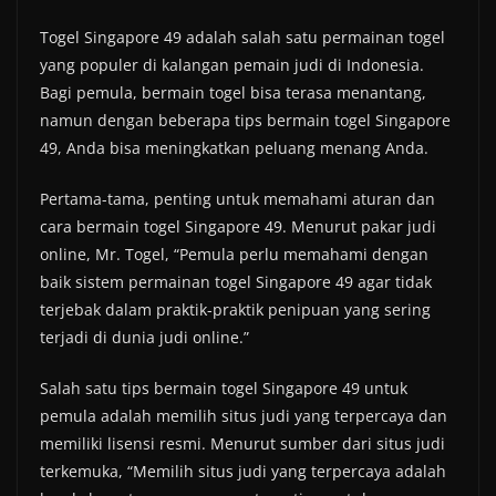
Togel Singapore 49 adalah salah satu permainan togel
yang populer di kalangan pemain judi di Indonesia.
Bagi pemula, bermain togel bisa terasa menantang,
namun dengan beberapa tips bermain togel Singapore
49, Anda bisa meningkatkan peluang menang Anda.
Pertama-tama, penting untuk memahami aturan dan
cara bermain togel Singapore 49. Menurut pakar judi
online, Mr. Togel, “Pemula perlu memahami dengan
baik sistem permainan togel Singapore 49 agar tidak
terjebak dalam praktik-praktik penipuan yang sering
terjadi di dunia judi online.”
Salah satu tips bermain togel Singapore 49 untuk
pemula adalah memilih situs judi yang terpercaya dan
memiliki lisensi resmi. Menurut sumber dari situs judi
terkemuka, “Memilih situs judi yang terpercaya adalah