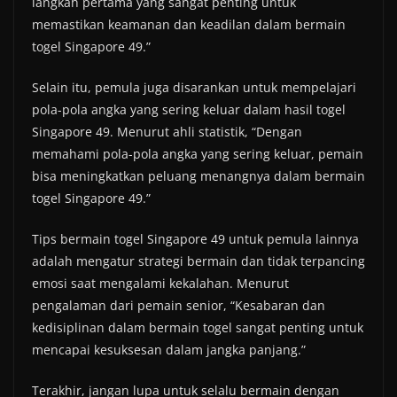
langkah pertama yang sangat penting untuk
memastikan keamanan dan keadilan dalam bermain
togel Singapore 49.”
Selain itu, pemula juga disarankan untuk mempelajari
pola-pola angka yang sering keluar dalam hasil togel
Singapore 49. Menurut ahli statistik, “Dengan
memahami pola-pola angka yang sering keluar, pemain
bisa meningkatkan peluang menangnya dalam bermain
togel Singapore 49.”
Tips bermain togel Singapore 49 untuk pemula lainnya
adalah mengatur strategi bermain dan tidak terpancing
emosi saat mengalami kekalahan. Menurut
pengalaman dari pemain senior, “Kesabaran dan
kedisiplinan dalam bermain togel sangat penting untuk
mencapai kesuksesan dalam jangka panjang.”
Terakhir, jangan lupa untuk selalu bermain dengan