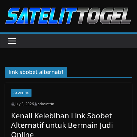
Skip
to
content
link sbobet alternatif
GAMBLING
July 3, 2026
admintrin
Kenali Kelebihan Link Sbobet
Alternatif untuk Bermain Judi
Online