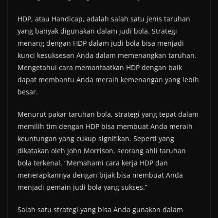
HDP, atau Handicap, adalah salah satu jenis taruhan
yang banyak digunakan dalam judi bola. Strategi
menang dengan HDP dalam judi bola bisa menjadi
kunci kesuksesan Anda dalam memenangkan taruhan.
Mengetahui cara memanfaatkan HDP dengan baik
dapat membantu Anda meraih kemenangan yang lebih
besar.
Menurut pakar taruhan bola, strategi yang tepat dalam
memilih tim dengan HDP bisa membuat Anda meraih
keuntungan yang cukup signifikan. Seperti yang
dikatakan oleh John Morrison, seorang ahli taruhan
bola terkenal, “Memahami cara kerja HDP dan
menerapkannya dengan bijak bisa membuat Anda
menjadi pemain judi bola yang sukses.”
Salah satu strategi yang bisa Anda gunakan dalam