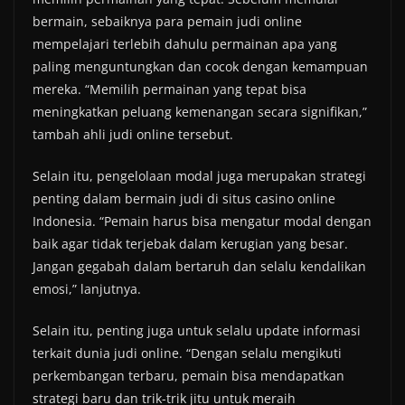
bermain, sebaiknya para pemain judi online
mempelajari terlebih dahulu permainan apa yang
paling menguntungkan dan cocok dengan kemampuan
mereka. “Memilih permainan yang tepat bisa
meningkatkan peluang kemenangan secara signifikan,”
tambah ahli judi online tersebut.
Selain itu, pengelolaan modal juga merupakan strategi
penting dalam bermain judi di situs casino online
Indonesia. “Pemain harus bisa mengatur modal dengan
baik agar tidak terjebak dalam kerugian yang besar.
Jangan gegabah dalam bertaruh dan selalu kendalikan
emosi,” lanjutnya.
Selain itu, penting juga untuk selalu update informasi
terkait dunia judi online. “Dengan selalu mengikuti
perkembangan terbaru, pemain bisa mendapatkan
strategi baru dan trik-trik jitu untuk meraih