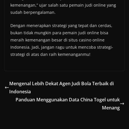
kemenangan,” ujar salah satu pemain judi online yang
sudah berpengalaman.
Dengan menerapkan strategi yang tepat dan cerdas,
bukan tidak mungkin para pemain judi online bisa
meraih kemenangan besar di situs casino online
Indonesia. Jadi, jangan ragu untuk mencoba strategi-
strategi di atas dan raih kemenanganmu!
Mengenal Lebih Dekat Agen Judi Bola Terbaik di
Indonesia
Panduan Menggunakan Data China Togel untuk
Menang