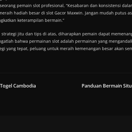
seorang pemain slot profesional, “Kesabaran dan konsistensi dal
meraih hadiah besar di slot Gacor Maxwin. Jangan mudah putus as
ngkatkan keterampilan bermain.”
trategi jitu dan tips di atas, diharapkan pemain dapat memenan
Ingatlah bahwa permainan slot adalah permainan yang menganda
gi yang tepat, peluang untuk meraih kemenangan besar akan se
u Togel Cambodia
Panduan Bermain Situ