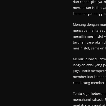
dan cepat? Jika iya,
merupakan istilah y
kemenangan tinggi d
Menang dengan muda
mencapai hal tersebu
memilih mesin slot y
taruhan yang akan d
mesin slot, semaki
Menurut David Schwa
langkah awal yang p
juga untuk memperhat
memberikan kemenang
cenderung memberik
Tentu saja, keberu
memahami rahasia S
mudah dan cepat aka