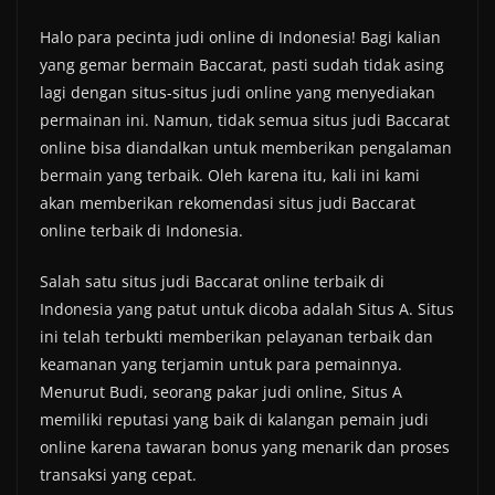
Halo para pecinta judi online di Indonesia! Bagi kalian
yang gemar bermain Baccarat, pasti sudah tidak asing
lagi dengan situs-situs judi online yang menyediakan
permainan ini. Namun, tidak semua situs judi Baccarat
online bisa diandalkan untuk memberikan pengalaman
bermain yang terbaik. Oleh karena itu, kali ini kami
akan memberikan rekomendasi situs judi Baccarat
online terbaik di Indonesia.
Salah satu situs judi Baccarat online terbaik di
Indonesia yang patut untuk dicoba adalah Situs A. Situs
ini telah terbukti memberikan pelayanan terbaik dan
keamanan yang terjamin untuk para pemainnya.
Menurut Budi, seorang pakar judi online, Situs A
memiliki reputasi yang baik di kalangan pemain judi
online karena tawaran bonus yang menarik dan proses
transaksi yang cepat.