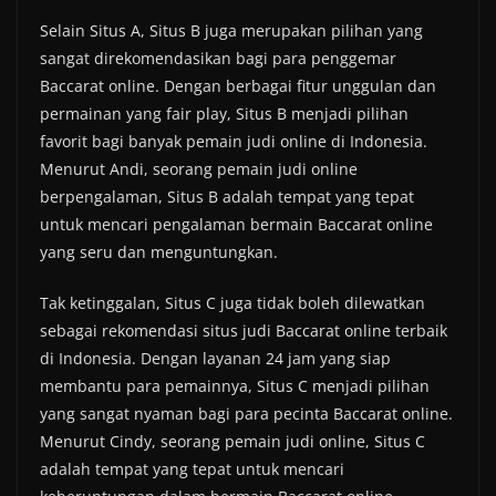
Selain Situs A, Situs B juga merupakan pilihan yang
sangat direkomendasikan bagi para penggemar
Baccarat online. Dengan berbagai fitur unggulan dan
permainan yang fair play, Situs B menjadi pilihan
favorit bagi banyak pemain judi online di Indonesia.
Menurut Andi, seorang pemain judi online
berpengalaman, Situs B adalah tempat yang tepat
untuk mencari pengalaman bermain Baccarat online
yang seru dan menguntungkan.
Tak ketinggalan, Situs C juga tidak boleh dilewatkan
sebagai rekomendasi situs judi Baccarat online terbaik
di Indonesia. Dengan layanan 24 jam yang siap
membantu para pemainnya, Situs C menjadi pilihan
yang sangat nyaman bagi para pecinta Baccarat online.
Menurut Cindy, seorang pemain judi online, Situs C
adalah tempat yang tepat untuk mencari