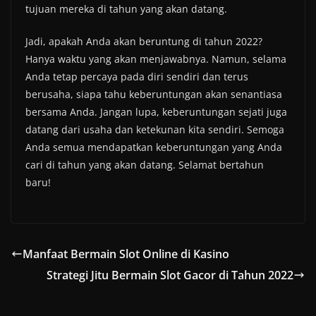
tujuan mereka di tahun yang akan datang.
Jadi, apakah Anda akan beruntung di tahun 2022?
Hanya waktu yang akan menjawabnya. Namun, selama
Anda tetap percaya pada diri sendiri dan terus
berusaha, siapa tahu keberuntungan akan senantiasa
bersama Anda. Jangan lupa, keberuntungan sejati juga
datang dari usaha dan ketekunan kita sendiri. Semoga
Anda semua mendapatkan keberuntungan yang Anda
cari di tahun yang akan datang. Selamat bertahun
baru!
Manfaat Bermain Slot Online di Kasino
Strategi Jitu Bermain Slot Gacor di Tahun 2022