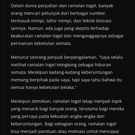
Dalam dunia perjudian dan ramalan togel, banyak
orang mencari petunjuk dari berbagai sumber,
termasuk mimpi, tafsir mimpi, dan teknik divinasi
lainnya. Namun, ada juga yang skeptis terhadap
keakuratan ramalan togel dan menganggapnya sebagai
permainan kebetulan semata.
Menurut seorang penjudi berpengalaman, “Saya selalu
melihat ramalan togel Hongkong sebagai hiburan
semata. Meskipun kadang-kadang keberuntungan
memang berpihak pada saya, tapi saya tahu bahwa itu
semua hanya kebetulan belaka.”
Meskipun demikian, ramalan togel tetap menjadi topik
yang menarik bagi banyak orang, terutama bagi mereka
yang percaya pada kekuatan angka-angka dan
keberuntungan. Bagi sebagian orang, ramalan togel
bisa menjadi panduan atau motivasi untuk mencapai