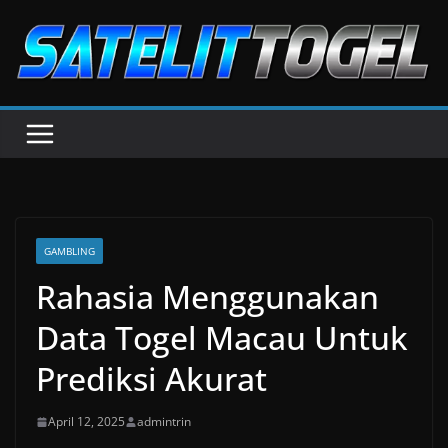
Skip
to
content
GAMBLING
Rahasia Menggunakan
Data Togel Macau Untuk
Prediksi Akurat
April 12, 2025
admintrin