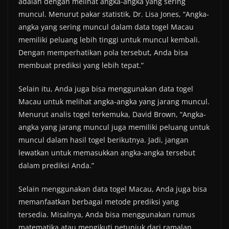
adalah dengan melihat angka-angka yang sering
muncul. Menurut pakar statistik, Dr. Lisa Jones, “Angka-
angka yang sering muncul dalam data togel Macau
memiliki peluang lebih tinggi untuk muncul kembali.
Dengan memperhatikan pola tersebut, Anda bisa
membuat prediksi yang lebih tepat.”
Selain itu, Anda juga bisa menggunakan data togel
Macau untuk melihat angka-angka yang jarang muncul.
Menurut analis togel terkemuka, David Brown, “Angka-
angka yang jarang muncul juga memiliki peluang untuk
muncul dalam hasil togel berikutnya. Jadi, jangan
lewatkan untuk memasukkan angka-angka tersebut
dalam prediksi Anda.”
Selain menggunakan data togel Macau, Anda juga bisa
memanfaatkan berbagai metode prediksi yang
tersedia. Misalnya, Anda bisa menggunakan rumus
matematika atau mengikuti petunjuk dari ramalan