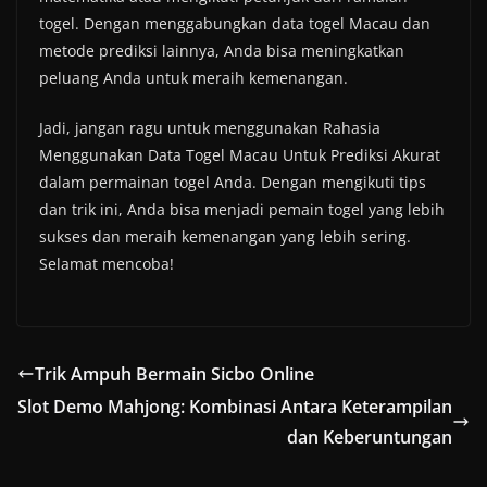
togel. Dengan menggabungkan data togel Macau dan
metode prediksi lainnya, Anda bisa meningkatkan
peluang Anda untuk meraih kemenangan.
Jadi, jangan ragu untuk menggunakan Rahasia
Menggunakan Data Togel Macau Untuk Prediksi Akurat
dalam permainan togel Anda. Dengan mengikuti tips
dan trik ini, Anda bisa menjadi pemain togel yang lebih
sukses dan meraih kemenangan yang lebih sering.
Selamat mencoba!
Trik Ampuh Bermain Sicbo Online
Slot Demo Mahjong: Kombinasi Antara Keterampilan
dan Keberuntungan