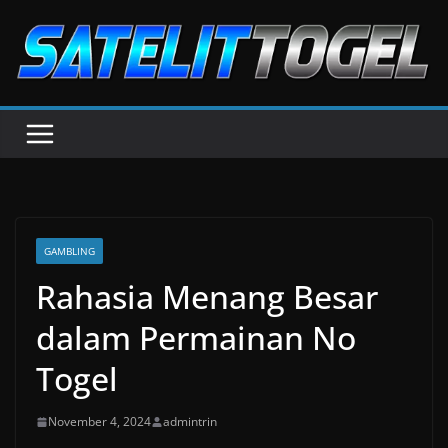
Skip
to
content
GAMBLING
Rahasia Menang Besar
dalam Permainan No
Togel
November 4, 2024
admintrin