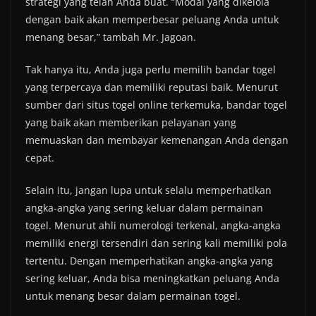
strategi yang telah Anda buat. “Modal yang dikelola
dengan baik akan memperbesar peluang Anda untuk
menang besar,” tambah Mr. Jagoan.
Tak hanya itu, Anda juga perlu memilih bandar togel
yang terpercaya dan memiliki reputasi baik. Menurut
sumber dari situs togel online terkemuka, bandar togel
yang baik akan memberikan pelayanan yang
memuaskan dan membayar kemenangan Anda dengan
cepat.
Selain itu, jangan lupa untuk selalu memperhatikan
angka-angka yang sering keluar dalam permainan
togel. Menurut ahli numerologi terkenal, angka-angka
memiliki energi tersendiri dan sering kali memiliki pola
tertentu. Dengan memperhatikan angka-angka yang
sering keluar, Anda bisa meningkatkan peluang Anda
untuk menang besar dalam permainan togel.