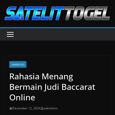
Skip
to
content
GAMBLING
Rahasia Menang
Bermain Judi Baccarat
Online
December 12, 2024
admintrin