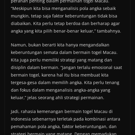
peranan penting dalam permainan togel Macau.
“Meskipun kita bisa menganalisis pola angka sebaik
mungkin, tetap saja faktor keberuntungan tidak bisa
diabaikan. Kita perlu tetap berdoa dan berharap agar
angka yang kita pilih benar-benar keluar,” tambahnya.
Namun, bukan berarti kita hanya mengandalkan
keberuntungan semata dalam bermain togel Macau.
Kita juga perlu memiliki strategi yang matang dan
disiplin dalam bermain. “Jangan terlalu emosional saat
bermain togel, karena hal itu bisa membuat kita
tergesa-gesa dalam memilih angka. Kita perlu tenang
dan fokus dalam menganalisis angka-angka yang
keluar,” jelas seorang ahli strategi permainan.
Jadi, rahasia kemenangan bermain togel Macau di
Indonesia sebenarnya terletak pada kombinasi antara
pemahaman pola angka, faktor keberuntungan, dan
strategi bermain yang matang. Dengan memadukan