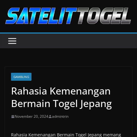
Skip
to
content
GAMBLING
Rahasia Kemenangan
Bermain Togel Jepang
November 20, 2024
admintrin
Rahasia Kemenangan Bermain Togel Jepang memang