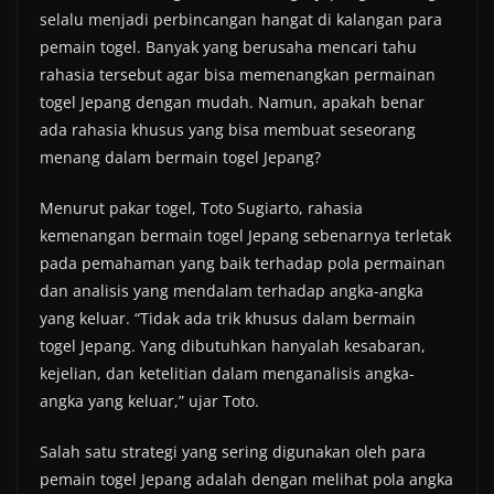
selalu menjadi perbincangan hangat di kalangan para
pemain togel. Banyak yang berusaha mencari tahu
rahasia tersebut agar bisa memenangkan permainan
togel Jepang dengan mudah. Namun, apakah benar
ada rahasia khusus yang bisa membuat seseorang
menang dalam bermain togel Jepang?
Menurut pakar togel, Toto Sugiarto, rahasia
kemenangan bermain togel Jepang sebenarnya terletak
pada pemahaman yang baik terhadap pola permainan
dan analisis yang mendalam terhadap angka-angka
yang keluar. “Tidak ada trik khusus dalam bermain
togel Jepang. Yang dibutuhkan hanyalah kesabaran,
kejelian, dan ketelitian dalam menganalisis angka-
angka yang keluar,” ujar Toto.
Salah satu strategi yang sering digunakan oleh para
pemain togel Jepang adalah dengan melihat pola angka