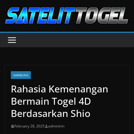
Skip
to
content
GAMBLING
Rahasia Kemenangan
Bermain Togel 4D
Berdasarkan Shio
February 28, 2025
admintrin