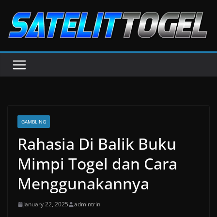
Skip
to
content
GAMBLING
Rahasia Di Balik Buku
Mimpi Togel dan Cara
Menggunakannya
January 22, 2025
admintrin