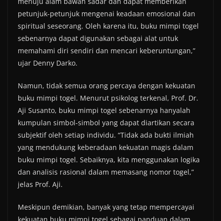
menuju alam bawah sadar dan dapat memberikan
petunjuk-petunjuk mengenai keadaan emosional dan
spiritual seseorang. Oleh karena itu, buku mimpi togel
sebenarnya dapat digunakan sebagai alat untuk
memahami diri sendiri dan mencari keberuntungan,”
ujar Denny Darko.
Namun, tidak semua orang percaya dengan kekuatan
buku mimpi togel. Menurut psikolog terkenal, Prof. Dr.
Aji Susanto, buku mimpi togel sebenarnya hanyalah
kumpulan simbol-simbol yang dapat diartikan secara
subjektif oleh setiap individu. “Tidak ada bukti ilmiah
yang mendukung keberadaan kekuatan magis dalam
buku mimpi togel. Sebaiknya, kita menggunakan logika
dan analisis rasional dalam memasang nomor togel,”
jelas Prof. Aji.
Meskipun demikian, banyak yang tetap mempercayai
kekuatan buku mimpi togel sebagai panduan dalam