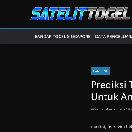
Skip
to
content
BANDAR TOGEL SINGAPORE | DATA PENGELUARAN
GAMBLING
Prediksi 
Untuk An
September 23, 2024
Hari ini, mari kita 