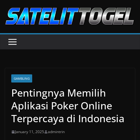
Skip
to
content
GAMBLING
Pentingnya Memilih
Aplikasi Poker Online
Terpercaya di Indonesia
January 11, 2025
admintrin