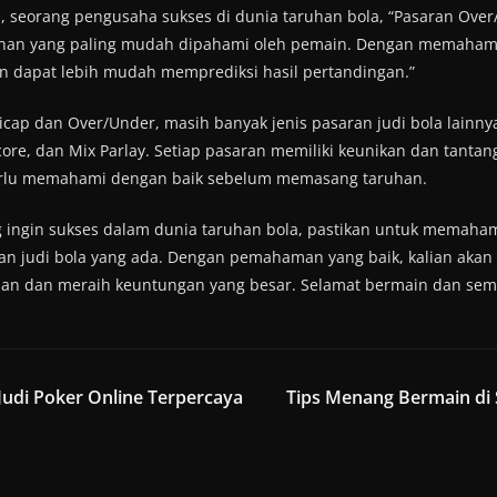
 seorang pengusaha sukses di dunia taruhan bola, “Pasaran Ov
ruhan yang paling mudah dipahami oleh pemain. Dengan memahami
n dapat lebih mudah memprediksi hasil pertandingan.”
icap dan Over/Under, masih banyak jenis pasaran judi bola lainny
ore, dan Mix Parlay. Setiap pasaran memiliki keunikan dan tantang
rlu memahami dengan baik sebelum memasang taruhan.
ang ingin sukses dalam dunia taruhan bola, pastikan untuk memaha
ran judi bola yang ada. Dengan pemahaman yang baik, kalian akan
n dan meraih keuntungan yang besar. Selamat bermain dan sem
udi Poker Online Terpercaya
Tips Menang Bermain di 