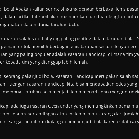
di bola! Apakah kalian sering bingung dengan berbagai jenis pasar
r, dalam artikel ini kami akan memberikan panduan lengkap unt
 digunakan dalam dunia taruhan bola.
rupakan salah satu hal yang paling penting dalam taruhan bola. P
emain untuk memilih berbagai jenis taruhan sesuai dengan pref
saran yang paling populer adalah Pasaran Handicap, di mana tim y
r kepada tim yang dianggap lebih lemah.
, seorang pakar judi bola, Pasaran Handicap merupakan salah sat
n. “Dengan Pasaran Handicap, kita bisa mendapatkan odds yang l
ini membuat taruhan bola menjadi lebih menarik dan menguntungka
dicap, ada juga Pasaran Over/Under yang memungkinkan pemain u
alam sebuah pertandingan akan melebihi atau kurang dari jumlah
 ini sangat populer di kalangan pemain judi bola karena sifatnya