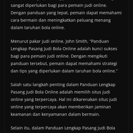
sangat diperlukan bagi para pemain judi online.
Dengan panduan yang tepat, pemain dapat memahami
cara bermain dan meningkatkan peluang menang
dalam taruhan bola online.
Menurut pakar judi online, John Smith, “Panduan
Lengkap Pasang Judi Bola Online adalah kunci sukses
bagi para pemain judi online. Dengan mengikuti
panduan tersebut, pemain dapat memahami strategi
dan tips yang diperlukan dalam taruhan bola online.”
Salah satu langkah penting dalam Panduan Lengkap
Pasang Judi Bola Online adalah memilih situs judi
online yang terpercaya. Hal ini dikarenakan situs judi
online yang terpercaya akan memberikan jaminan
keamanan dan kenyamanan dalam bermain.
Selain itu, dalam Panduan Lengkap Pasang Judi Bola