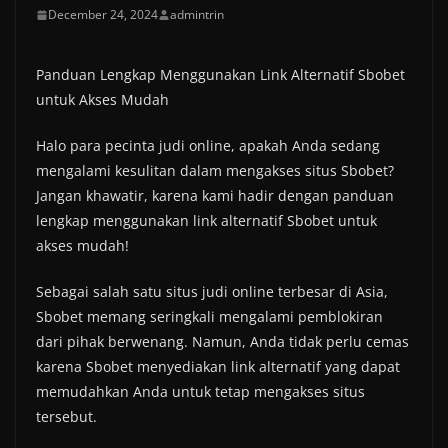
December 24, 2024
admintrin
Panduan Lengkap Menggunakan Link Alternatif Sbobet
untuk Akses Mudah
Halo para pecinta judi online, apakah Anda sedang
mengalami kesulitan dalam mengakses situs Sbobet?
Jangan khawatir, karena kami hadir dengan panduan
lengkap menggunakan link alternatif Sbobet untuk
akses mudah!
Sebagai salah satu situs judi online terbesar di Asia,
Sbobet memang seringkali mengalami pemblokiran
dari pihak berwenang. Namun, Anda tidak perlu cemas
karena Sbobet menyediakan link alternatif yang dapat
memudahkan Anda untuk tetap mengakses situs
tersebut.