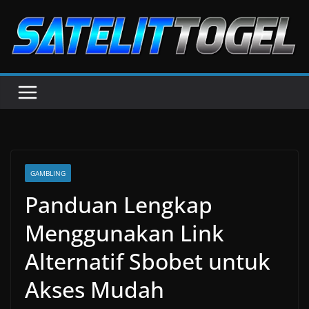
Skip
to
content
GAMBLING
Panduan Lengkap
Menggunakan Link
Alternatif Sbobet untuk
Akses Mudah