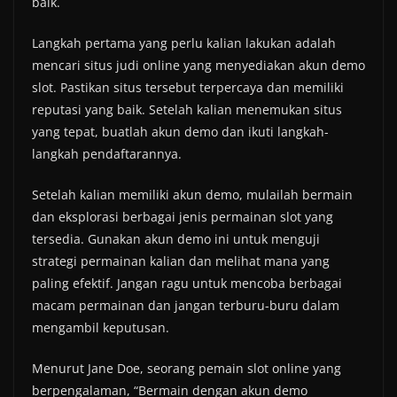
baik.
Langkah pertama yang perlu kalian lakukan adalah
mencari situs judi online yang menyediakan akun demo
slot. Pastikan situs tersebut terpercaya dan memiliki
reputasi yang baik. Setelah kalian menemukan situs
yang tepat, buatlah akun demo dan ikuti langkah-
langkah pendaftarannya.
Setelah kalian memiliki akun demo, mulailah bermain
dan eksplorasi berbagai jenis permainan slot yang
tersedia. Gunakan akun demo ini untuk menguji
strategi permainan kalian dan melihat mana yang
paling efektif. Jangan ragu untuk mencoba berbagai
macam permainan dan jangan terburu-buru dalam
mengambil keputusan.
Menurut Jane Doe, seorang pemain slot online yang
berpengalaman, “Bermain dengan akun demo