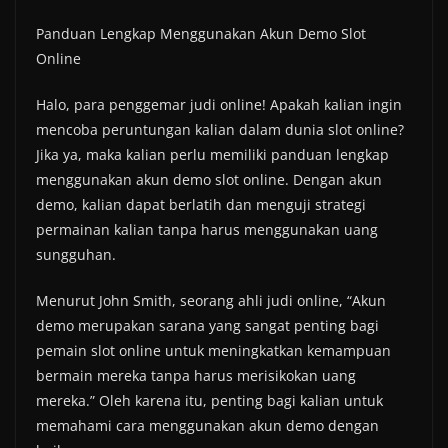
Panduan Lengkap Menggunakan Akun Demo Slot
Online
Halo, para penggemar judi online! Apakah kalian ingin
mencoba peruntungan kalian dalam dunia slot online?
Jika ya, maka kalian perlu memiliki panduan lengkap
menggunakan akun demo slot online. Dengan akun
demo, kalian dapat berlatih dan menguji strategi
permainan kalian tanpa harus menggunakan uang
sungguhan.
Menurut John Smith, seorang ahli judi online, “Akun
demo merupakan sarana yang sangat penting bagi
pemain slot online untuk meningkatkan kemampuan
bermain mereka tanpa harus merisikokan uang
mereka.” Oleh karena itu, penting bagi kalian untuk
memahami cara menggunakan akun demo dengan