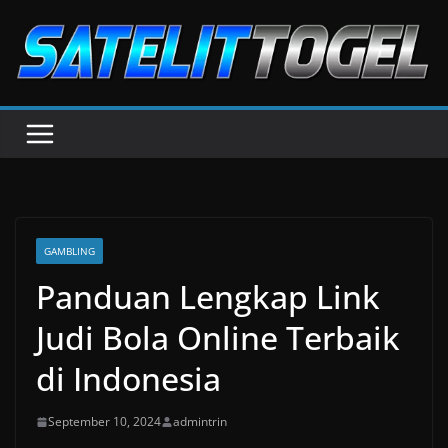
Skip
to
content
GAMBLING
Panduan Lengkap Link
Judi Bola Online Terbaik
di Indonesia
September 10, 2024
admintrin