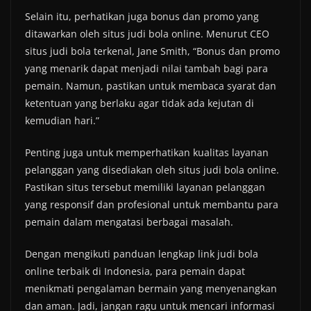
Selain itu, perhatikan juga bonus dan promo yang
ditawarkan oleh situs judi bola online. Menurut CEO
situs judi bola terkenal, Jane Smith, “Bonus dan promo
yang menarik dapat menjadi nilai tambah bagi para
pemain. Namun, pastikan untuk membaca syarat dan
ketentuan yang berlaku agar tidak ada kejutan di
kemudian hari.”
Penting juga untuk memperhatikan kualitas layanan
pelanggan yang disediakan oleh situs judi bola online.
Pastikan situs tersebut memiliki layanan pelanggan
yang responsif dan profesional untuk membantu para
pemain dalam mengatasi berbagai masalah.
Dengan mengikuti panduan lengkap link judi bola
online terbaik di Indonesia, para pemain dapat
menikmati pengalaman bermain yang menyenangkan
dan aman. Jadi, jangan ragu untuk mencari informasi