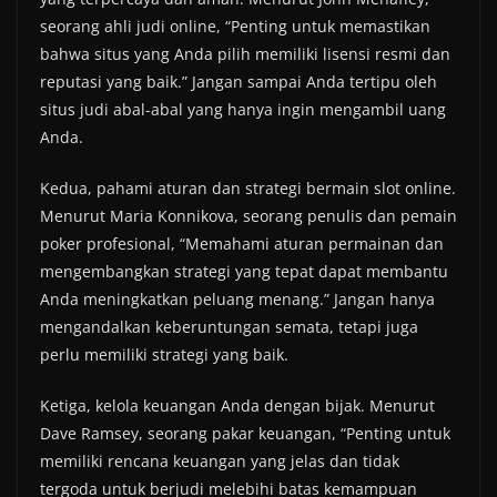
seorang ahli judi online, “Penting untuk memastikan
bahwa situs yang Anda pilih memiliki lisensi resmi dan
reputasi yang baik.” Jangan sampai Anda tertipu oleh
situs judi abal-abal yang hanya ingin mengambil uang
Anda.
Kedua, pahami aturan dan strategi bermain slot online.
Menurut Maria Konnikova, seorang penulis dan pemain
poker profesional, “Memahami aturan permainan dan
mengembangkan strategi yang tepat dapat membantu
Anda meningkatkan peluang menang.” Jangan hanya
mengandalkan keberuntungan semata, tetapi juga
perlu memiliki strategi yang baik.
Ketiga, kelola keuangan Anda dengan bijak. Menurut
Dave Ramsey, seorang pakar keuangan, “Penting untuk
memiliki rencana keuangan yang jelas dan tidak
tergoda untuk berjudi melebihi batas kemampuan