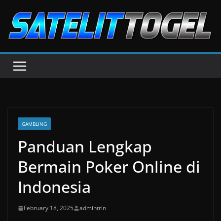
Skip
to
content
GAMBLING
Panduan Lengkap
Bermain Poker Online di
Indonesia
February 18, 2025
admintrin