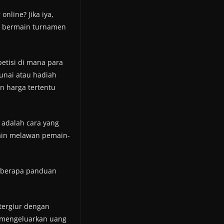
nline? Jika iya,
an bermain turnamen
etisi di mana para
unai atau hadiah
n harga tertentu
 adalah cara yang
main melawan pemain-
beberapa panduan
 tergiur dengan
us mengeluarkan uang