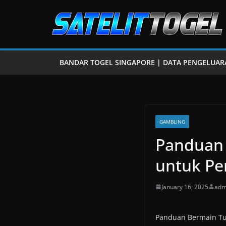
Skip
to
content
BANDAR TOGEL SINGAPORE | DATA PENGELUARAN
GAMBLING
Panduan 
untuk P
January 16, 2025
adm
Panduan Bermain Tu