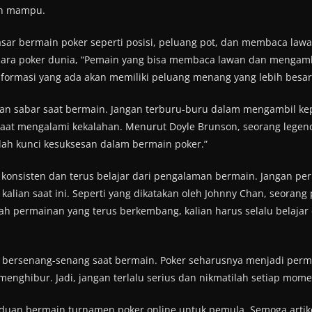
ian mampu.
 dasar bermain poker seperti posisi, peluang pot, dan membaca law
uara poker dunia, “Pemain yang bisa membaca lawan dan mengam
nformasi yang ada akan memiliki peluang menang yang lebih besar
dan sabar saat bermain. Jangan terburu-buru dalam mengambil k
aat mengalami kekalahan. Menurut Doyle Brunson, seorang legen
ah kunci kesuksesan dalam bermain poker.”
ra konsisten dan terus belajar dari pengalaman bermain. Jangan p
lian saat ini. Seperti yang dikatakan oleh Johnny Chan, seorang
lah permainan yang terus berkembang, kalian harus selalu belajar
k bersenang-senang saat bermain. Poker seharusnya menjadi per
nghibur. Jadi, jangan terlalu serius dan nikmatilah setiap mome
duan bermain turnamen poker online untuk pemula. Semoga artike