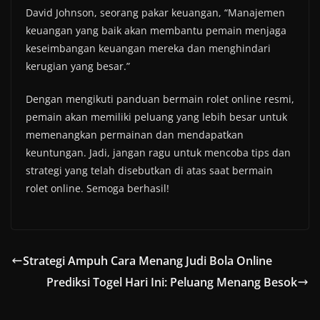
David Johnson, seorang pakar keuangan, “Manajemen
keuangan yang baik akan membantu pemain menjaga
keseimbangan keuangan mereka dan menghindari
kerugian yang besar.”
Dengan mengikuti panduan bermain rolet online resmi,
pemain akan memiliki peluang yang lebih besar untuk
memenangkan permainan dan mendapatkan
keuntungan. Jadi, jangan ragu untuk mencoba tips dan
strategi yang telah disebutkan di atas saat bermain
rolet online. Semoga berhasil!
Strategi Ampuh Cara Menang Judi Bola Online
Prediksi Togel Hari Ini: Peluang Menang Besok