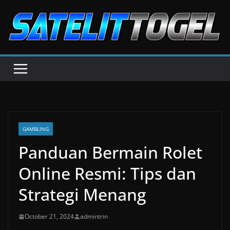
Skip
to
content
GAMBLING
Panduan Bermain Rolet
Online Resmi: Tips dan
Strategi Menang
October 21, 2024
admintrin