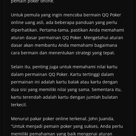
pemain poker online.
Untuk pemula yang ingin mencoba bermain QQ Poker
online uang asli, ada beberapa panduan yang perlu
diperhatikan. Pertama-tama, pastikan Anda memahami
aturan dasar permainan QQ Poker. Mengetahui aturan
dasar akan membantu Anda memahami bagaimana
cara bermain dan menentukan strategi yang tepat.
Selain itu, penting juga untuk memahami nilai kartu
dalam permainan QQ Poker. Kartu tertinggi dalam
permainan ini adalah kartu balak atau kartu dengan
dua sisi yang memiliki nilai yang sama. Sementara itu,
kartu terendah adalah kartu dengan jumlah bulatan
terkecil.
Menurut pakar poker online terkenal, John Juanda,
“Untuk menjadi pemain poker yang sukses, Anda perlu
memiliki pemahaman yang baik mengenai aturan