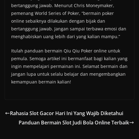
bertanggung jawab. Menurut Chris Moneymaker,
pemenang World Series of Poker, “bermain poker
online sebaiknya dilakukan dengan bijak dan
bertanggung jawab. Jangan sampai terbawa emosi dan
menghabiskan uang lebih dari yang kalian mampu.”
Itulah panduan bermain Qiu Qiu Poker online untuk
pemula. Semoga artikel ini bermanfaat bagi kalian yang
ingin mempelajari permainan ini. Selamat bermain dan
jangan lupa untuk selalu belajar dan mengembangkan
kemampuan bermain kalian!
Rahasia Slot Gacor Hari Ini Yang Wajib Diketahui
Panduan Bermain Slot Judi Bola Online Terbaik