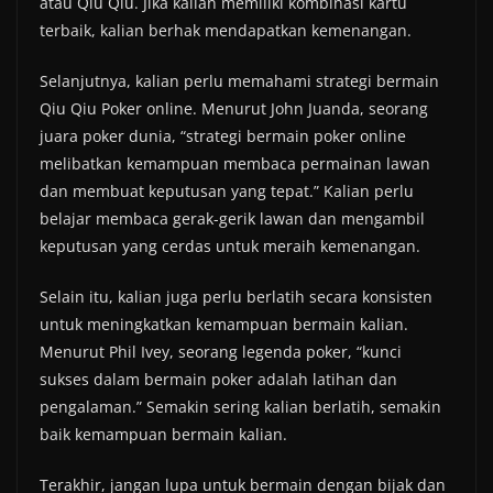
atau Qiu Qiu. Jika kalian memiliki kombinasi kartu
terbaik, kalian berhak mendapatkan kemenangan.
Selanjutnya, kalian perlu memahami strategi bermain
Qiu Qiu Poker online. Menurut John Juanda, seorang
juara poker dunia, “strategi bermain poker online
melibatkan kemampuan membaca permainan lawan
dan membuat keputusan yang tepat.” Kalian perlu
belajar membaca gerak-gerik lawan dan mengambil
keputusan yang cerdas untuk meraih kemenangan.
Selain itu, kalian juga perlu berlatih secara konsisten
untuk meningkatkan kemampuan bermain kalian.
Menurut Phil Ivey, seorang legenda poker, “kunci
sukses dalam bermain poker adalah latihan dan
pengalaman.” Semakin sering kalian berlatih, semakin
baik kemampuan bermain kalian.
Terakhir, jangan lupa untuk bermain dengan bijak dan