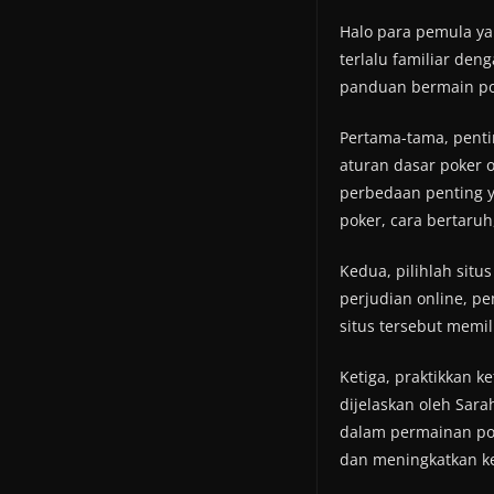
Halo para pemula ya
terlalu familiar den
panduan bermain pok
Pertama-tama, penti
aturan dasar poker 
perbedaan penting y
poker, cara bertaruh
Kedua, pilihlah situ
perjudian online, p
situs tersebut memil
Ketiga, praktikkan 
dijelaskan oleh Sar
dalam permainan pok
dan meningkatkan 