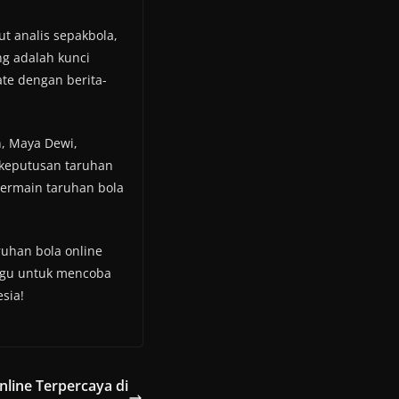
 analis sepakbola,
ng adalah kunci
ate dengan berita-
n, Maya Dewi,
 keputusan taruhan
 bermain taruhan bola
ruhan bola online
ragu untuk mencoba
sia!
nline Terpercaya di