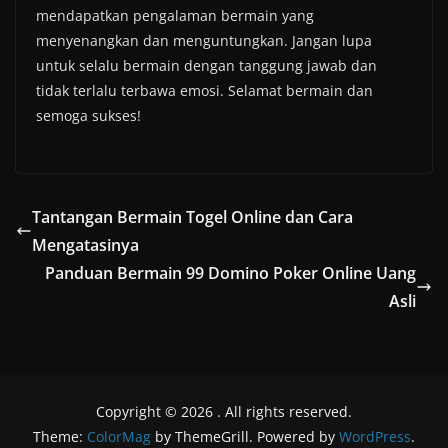
mendapatkan pengalaman bermain yang
menyenangkan dan menguntungkan. Jangan lupa
untuk selalu bermain dengan tanggung jawab dan
tidak terlalu terbawa emosi. Selamat bermain dan
semoga sukses!
Tantangan Bermain Togel Online dan Cara
Mengatasinya
Panduan Bermain 99 Domino Poker Online Uang
Asli
Copyright © 2026
. All rights reserved.
Theme:
ColorMag
by ThemeGrill. Powered by
WordPress
.