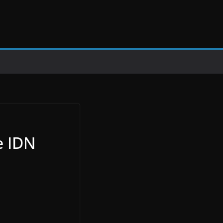
e IDN