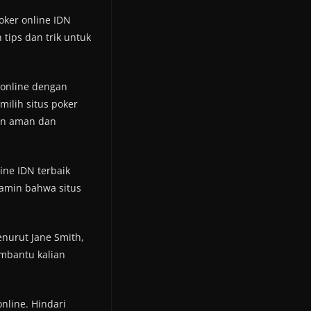
oker online IDN
 tips dan trik untuk
 online dengan
milih situs poker
gan aman dan
ine IDN terbaik
jamin bahwa situs
enurut Jane Smith,
mbantu kalian
nline. Hindari