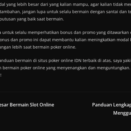
l yang lebih besar dari yang kalian mampu, agar kalian tidak me
 tambahan, jangan lupa untuk selalu bermain dengan santai dan t
utusan yang baik saat bermain.
pa untuk selalu memperhatikan bonus dan promo yang ditawarkan o
 Bonus dan promo ini dapat membantu kalian meningkatkan modal 
gan lebih saat bermain poker online.
duan bermain di situs poker online IDN terbaik di atas, saya yaki
n bermain poker online yang menyenangkan dan menguntungkan.
!
sar Bermain Slot Online
Panduan Lengkap
Menggu