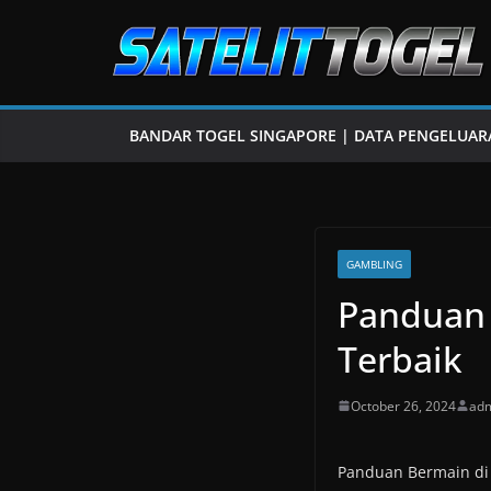
Skip
to
content
BANDAR TOGEL SINGAPORE | DATA PENGELUARAN
GAMBLING
Panduan 
Terbaik
October 26, 2024
adm
Panduan Bermain di 