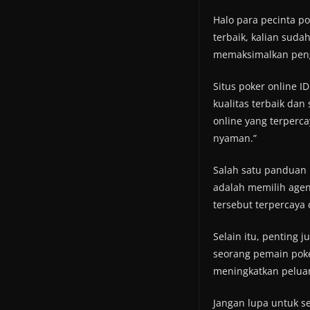
Halo para pecinta po
terbaik, kalian suda
memaksimalkan peng
Situs poker online 
kualitas terbaik dan
online yang terperc
nyaman.”
Salah satu panduan p
adalah memilih agen 
tersebut terpercaya
Selain itu, penting
seorang pemain poke
meningkatkan pelua
Jangan lupa untuk se