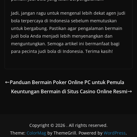
Jadi, jangan ragu untuk mengenal lebih dekat agen judi
bola terpercaya di Indonesia sebelum memutuskan
untuk bergabung. Pastikan agar pengalaman bermain
judi bola Anda menjadi lebih menyenangkan dan
menguntungkan. Semoga artikel ini bermanfaat bagi
para pecinta judi bola di Indonesia. Terima kasih!
Panduan Bermain Poker Online PC untuk Pemula
Keuntungan Bermain di Situs Casino Online Resmi
Copyright © 2026
. All rights reserved.
Theme:
ColorMag
by ThemeGrill. Powered by
WordPress
.